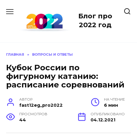
Перейти
к
Блог про
содержанию
2022 год
ГЛАВНАЯ
»
ВОПРОСЫ И ОТВЕТЫ
Кубок России по
фигурному катанию:
расписание соревнований
АВТОР
НА ЧТЕНИЕ
fast12eg_pro2022
6 мин
ПРОСМОТРОВ
ОПУБЛИКОВАНО
44
04.12.2021