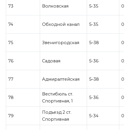
73
Волковская
5-35
0–2
74
Обходной канал
5-35
0-2
75
Звенигородская
5–38
0–2
76
Садовая
5-36
0-2
77
Адмиралтейская
5–38
0-2
Вестибюль ст.
78
5-36
0-3
Спортивная, 1
Подъезд 2 ст.
79
5-34
0–2
Спортивная