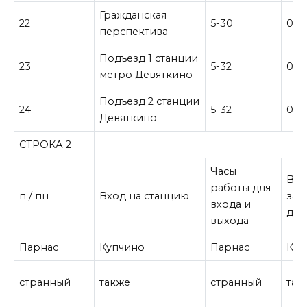
Гражданская
22
5-30
0-4
перспектива
Подъезд 1 станции
23
5-32
0-0
метро Девяткино
Подъезд 2 станции
24
5-32
0-0
Девяткино
СТРОКА 2
Часы
Вр
работы для
п / пн
Вход на станцию
зак
входа и
для
выхода
Парнас
Купчино
Парнас
Куп
странный
также
странный
так