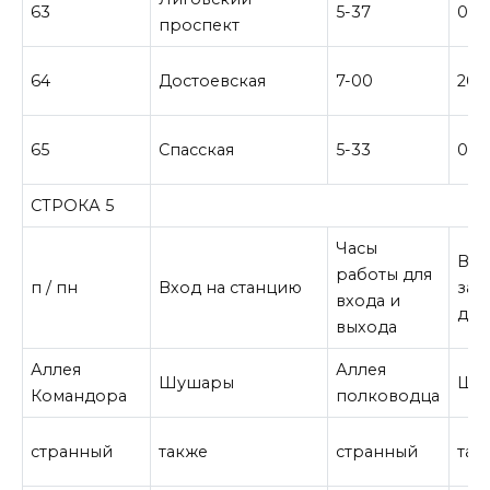
63
5-37
0-1
проспект
64
Достоевская
7-00
20-
65
Спасская
5-33
0-0
СТРОКА 5
Часы
Вр
работы для
п / пн
Вход на станцию
зак
входа и
для
выхода
Аллея
Аллея
Шушары
Шу
Командора
полководца
странный
также
странный
так