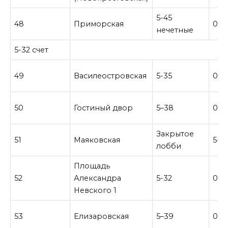
5-45
48
Приморская
0-3
нечетные
5-32 счет
49
Василеостровская
5-35
0-3
50
Гостиный двор
5–38
0–2
Закрытое
51
Маяковская
5-5
лобби
Площадь
52
Александра
5-32
0-2
Невского 1
53
Елизаровская
5–39
0–3