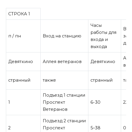
СТРОКА 1
Часы
Вр
работы для
п / пн
Вход на станцию
зак
входа и
для
выхода
Алл
Девяткино
Аллея ветеранов
Девяткино
вет
странный
также
странный
так
Подъезд 1 станции
1
Проспект
6-30
22-
Ветеранов
Подъезд 2 станции
2
Проспект
5–38
0-0