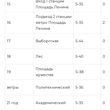
Вход 1 станции
15
5-35
0–2
Площадь Ленина
Подъезд 2 станции
16
метро Площадь
5-35
22-
Ленина
17
Выборгская
5-44
0-3
18
Лес
5-40
0-3
Площадь
19
5–38
0–3
мужества
ветры
Политехнический
5-36
0–3
21 год
Академический
5-35
0-4