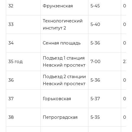
32
Фрунзенская
5-45
0-3
Технологический
33
5-40
0–2
институт 2
34
Сенная площадь
5-36
0–2
Подъезд 1 станция
35 год
7-00
23-
Невский проспект
Подъезд 2 станции
36
5-36
0–2
Невский проспект
37
Горьковская
5-37
0–2
38
Петроградская
5-35
0–2