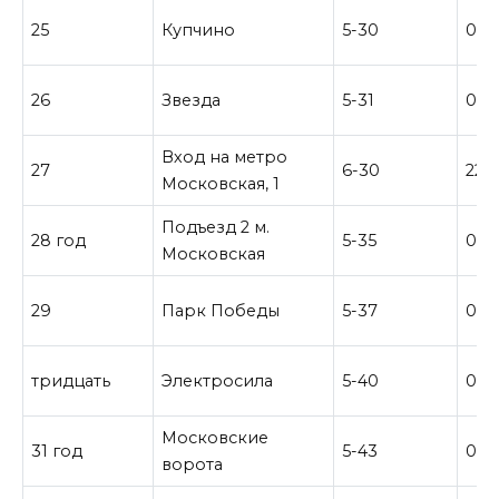
25
Купчино
5-30
0-0
26
Звезда
5-31
0-4
Вход на метро
27
6-30
22-
Московская, 1
Подъезд 2 м.
28 год
5-35
0-4
Московская
29
Парк Победы
5-37
0–3
тридцать
Электросила
5-40
0-3
Московские
31 год
5-43
0-3
ворота