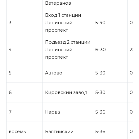
Ветеранов
Вход 1 станции
3
Ленинский
5-40
0-4
проспект
Подъезд 2 станции
4
Ленинский
6-30
22-
проспект
5
Автово
5-30
0-4
6
Кировский завод
5-30
0-4
7
Нарва
5-36
0–3
восемь
Балтийский
5-36
0-3