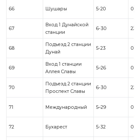
66
Шушары
5-20
0-0
Вход 1 Дунайской
67
6-30
22-
станции
Подъезд 2 станции
68
5-23
0-3
Дунай
Вход 1 станции
69
5–26
0-3
Аллея Славы
Подъезд 2 станции
70
6-30
22-
Проспект Славы
71
Международный
5–29
0-3
72
Бухарест
5-32
0–2