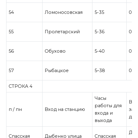
54
Ломоносовская
5-35
0-3
55
Пролетарский
5-36
0-3
56
Обухово
5-40
0-4
57
Рыбацкое
5–38
0-0
СТРОКА 4
Часы
Вр
работы для
п / пн
Вход на станцию
зак
входа и
для
выхода
Ды
Спасская
Дыбенко улица
Спасская