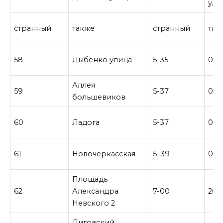
ули
странный
также
странный
так
58
Дыбенко улица
5-35
0-0
Аллея
59
5-37
0–2
большевиков
60
Ладога
5-37
0-2
61
Новочеркасская
5–39
0-1
Площадь
62
Александра
7-00
20-
Невского 2
Лиговский