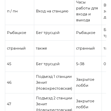
Часы
Вр
работы для
п / пн
Вход на станцию
зак
входа и
для
выхода
Бег
Рыбацкое
Бег трусцой
Рыбацкое
тру
странный
также
странный
так
45
Бег трусцой
5–38
0-0
Подъезд 1 станции
Закрытое
46
Зенит
лобби
(Новокрестовская)
Подъезд 2 станции
Закрытое
47
Зенит
лобби
(Новокрестовская)