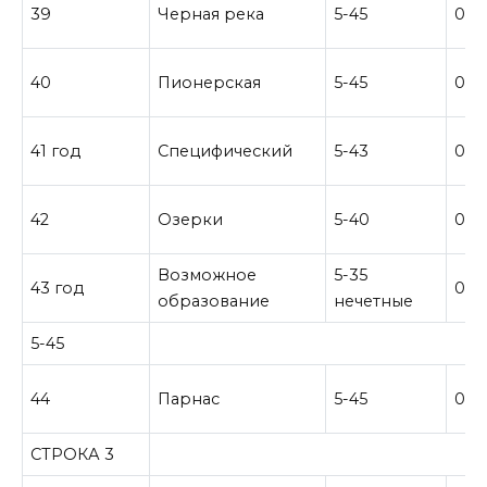
39
Черная река
5-45
0-3
40
Пионерская
5-45
0-3
41 год
Специфический
5-43
0–3
42
Озерки
5-40
0-4
Возможное
5-35
43 год
0-4
образование
нечетные
5-45
44
Парнас
5-45
0-0
СТРОКА 3